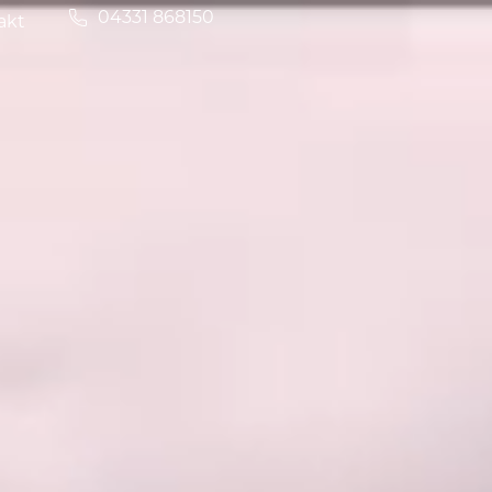
04331 868150
akt