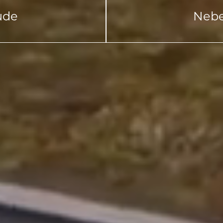
ude
Neb