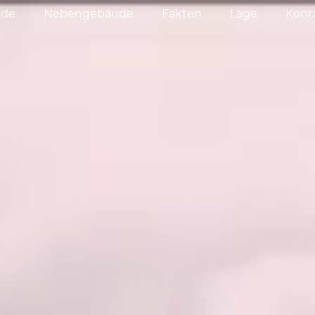
ude
Nebengebäude
Fakten
Lage
Kont